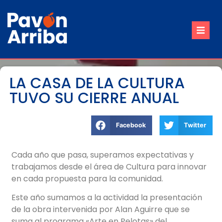
Inicio
Nuestro Pueblo
LA CASA DE LA CULTURA
TUVO SU CIERRE ANUAL
Trámites
Contacto
Facebook
Twitter
Reuniones de Comisión
Cada año que pasa, superamos expectativas y
trabajamos desde el área de Cultura para innovar
en cada propuesta para la comunidad.
Este año sumamos a la actividad la presentación
de la obra intervenida por Alan Aguirre que se
suma al programa «Arte en Pelotas» del