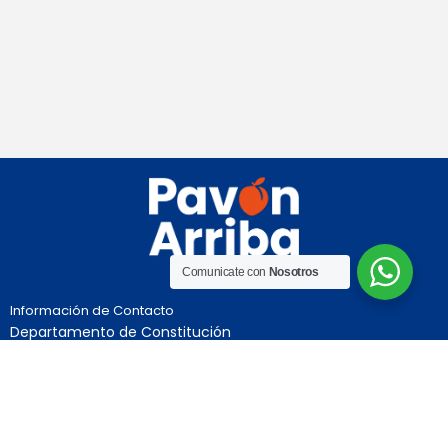
Comunicate con
Nosotros
Información de Contacto
Departamento de Constitución
Provincia de Santa Fe
Independencia 992
Teléfono:03469-491004
Nuestras Redes