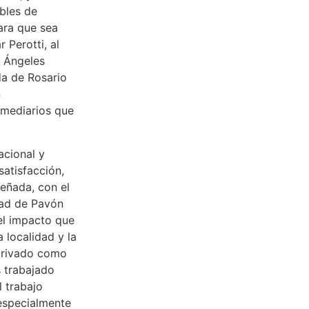
bles de
para que sea
 Perotti, al
s Ángeles
da de Rosario
n
rmediarios que
acional y
satisfacción,
eñada, con el
dad de Pavón
 el impacto que
 localidad y la
 privado como
s trabajado
 trabajo
especialmente