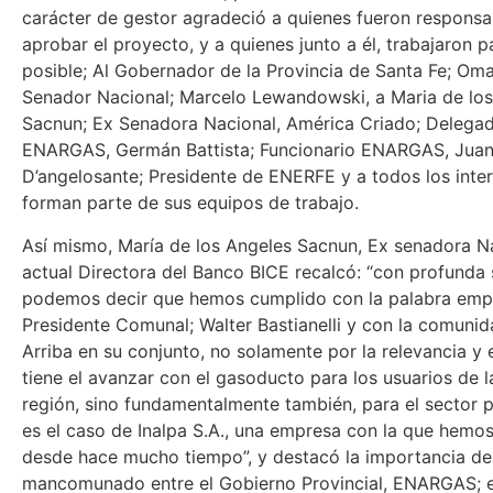
carácter de gestor agradeció a quienes fueron responsa
aprobar el proyecto, y a quienes junto a él, trabajaron 
posible; Al Gobernador de la Provincia de Santa Fe; Omar
Senador Nacional; Marcelo Lewandowski, a Maria de lo
Sacnun; Ex Senadora Nacional, América Criado; Delega
ENARGAS, Germán Battista; Funcionario ENARGAS, Jua
D’angelosante; Presidente de ENERFE y a todos los inte
forman parte de sus equipos de trabajo.
Así mismo, María de los Angeles Sacnun, Ex senadora N
actual Directora del Banco BICE recalcó: “con profunda 
podemos decir que hemos cumplido con la palabra emp
Presidente Comunal; Walter Bastianelli y con la comuni
Arriba en su conjunto, no solamente por la relevancia y
tiene el avanzar con el gasoducto para los usuarios de la
región, sino fundamentalmente también, para el sector
es el caso de Inalpa S.A., una empresa con la que hemo
desde hace mucho tiempo”, y destacó la importancia del
mancomunado entre el Gobierno Provincial, ENARGAS; 