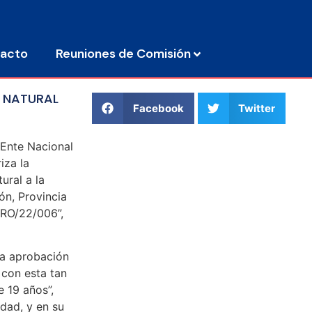
acto
Reuniones de Comisión
S NATURAL
Facebook
Twitter
 Ente Nacional
iza la
ural a la
ón, Provincia
/RO/22/006”,
la aprobación
con esta tan
 19 años”,
idad, y en su