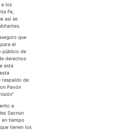
 a los
nta Fe,
e así se
bitantes.
 aseguro que
 para el
 público de
 de derechos
e esta
esta
l respaldo de
Con Pavón
isión”
ento a
eles Sacnun
r en tiempo
que tienen los