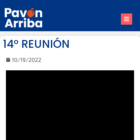
Inicio
14° REUNIÓN
Nuestro Pueblo
Trámites
10/19/2022
Contacto
Reuniones de Comisión