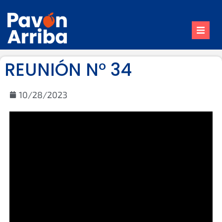
Inicio
REUNIÓN N° 34
Nuestro Pueblo
Trámites
10/28/2023
Contacto
Reuniones de Comisión